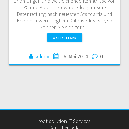
Erfahrungen und weitreichende Kenntnisse von
PC und Apple Hardware erfolgt unsere
Datenrettung nach neuesten Standards und
Erkenntnissen. Liegt ein Datenverlust vor, so
können Sie sich gern…
WEITERLESEN
admin
16. Mai 2014
0
root-solution IT Services
Denis Leupold