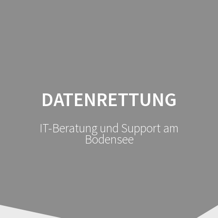
root-
Zum
Inhalt
solution
springen
DATENRETTUNG
IT-Beratung und Support am
Bodensee