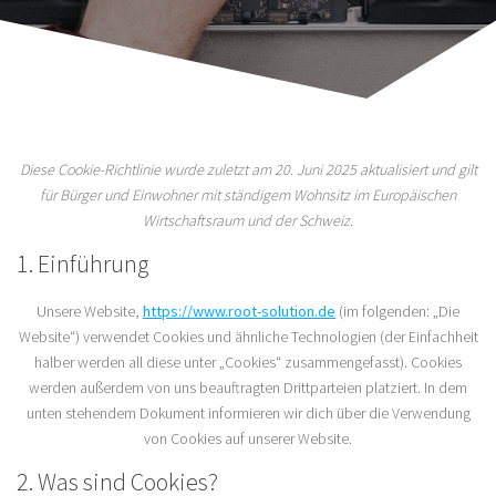
Diese Cookie-Richtlinie wurde zuletzt am 20. Juni 2025 aktualisiert und gilt
für Bürger und Einwohner mit ständigem Wohnsitz im Europäischen
Wirtschaftsraum und der Schweiz.
1. Einführung
Unsere Website,
https://www.root-solution.de
(im folgenden: „Die
Website“) verwendet Cookies und ähnliche Technologien (der Einfachheit
halber werden all diese unter „Cookies“ zusammengefasst). Cookies
werden außerdem von uns beauftragten Drittparteien platziert. In dem
unten stehendem Dokument informieren wir dich über die Verwendung
von Cookies auf unserer Website.
2. Was sind Cookies?